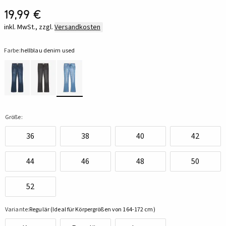
19,99 €
inkl. MwSt., zzgl.
Versandkosten
Farbe:
hellblau denim used
Größe:
36
38
40
42
44
46
48
50
52
Variante:
Regulär (Ideal für Körpergrößen von 164-172 cm)