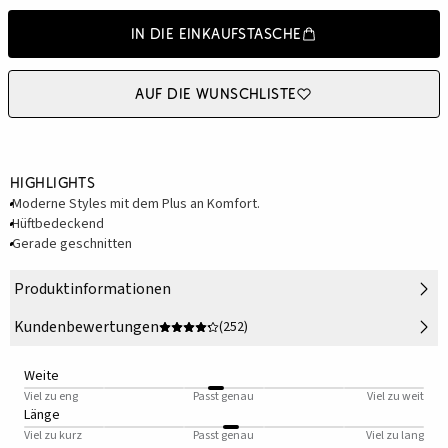
In die Einkaufstasche
Auf die Wunschliste
Highlights
Moderne Styles mit dem Plus an Komfort.
Hüftbedeckend
Gerade geschnitten
Produktinformationen
Kundenbewertungen
(252)
Weite
Viel zu eng
Passt genau
Viel zu weit
Länge
Viel zu kurz
Passt genau
Viel zu lang