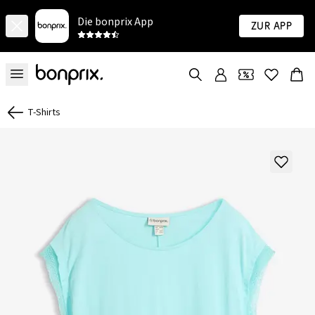
Die bonprix App
Zur App
T-Shirts