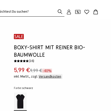
öchtest Du suchen?
SALE
Boxy-Shirt mit reiner Bio-
Baumwolle
(
16
)
5,99 €
9,99 €
-40%
inkl. MwSt., zzgl.
Versandkosten
Farbe:
schwarz