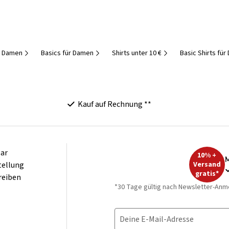
r Damen
Basics für Damen
Shirts unter 10 €
Basic Shirts fü
Kauf auf Rechnung **
ar
10% +
M
tellung
Versand
gratis*
reiben
*30 Tage gültig nach Newsletter-Anm
Deine E-Mail-Adresse