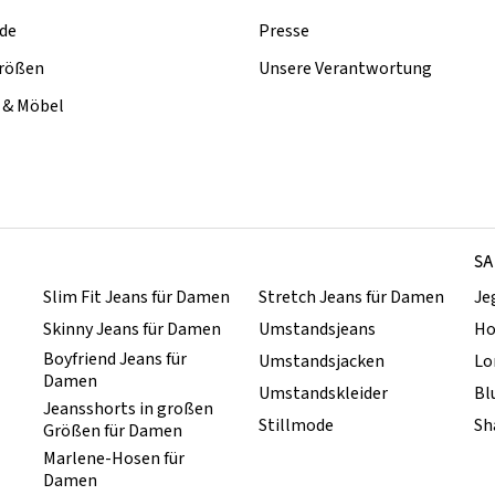
de
Presse
rößen
Unsere Verantwortung
& Möbel
SA
Slim Fit Jeans für Damen
Stretch Jeans für Damen
Je
Skinny Jeans für Damen
Umstandsjeans
Ho
Boyfriend Jeans für
Umstandsjacken
Lo
Damen
Umstandskleider
Bl
Jeansshorts in großen
Stillmode
Sh
Größen für Damen
Marlene-Hosen für
Damen