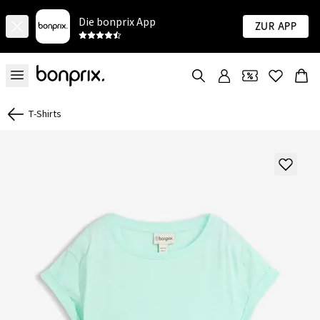
Die bonprix App
Zur App
T-Shirts