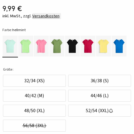
9,99 €
inkl. MwSt., zzgl.
Versandkosten
Farbe:
hellmint
Größe:
32/34 (XS)
36/38 (S)
40/42 (M)
44/46 (L)
48/50 (XL)
52/54 (XXL)
56/58 (3XL)