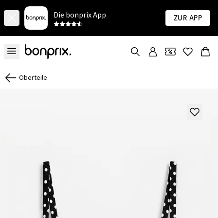
Die bonprix App
Zur App
Oberteile