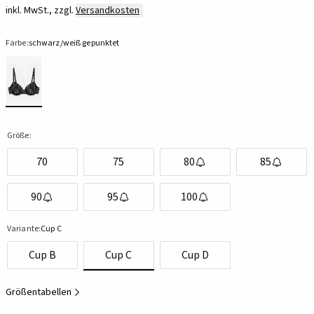
inkl. MwSt., zzgl.
Versandkosten
Farbe:
schwarz/weiß gepunktet
Größe:
70
75
80
85
90
95
100
Variante:
Cup C
Cup B
Cup C
Cup D
Größentabellen