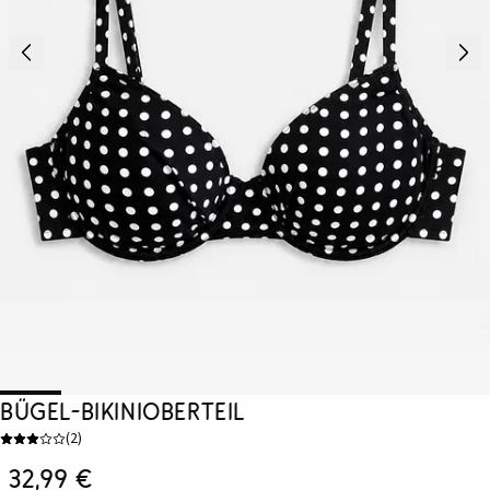
Bügel-Bikinioberteil
(
2
)
32,99 €