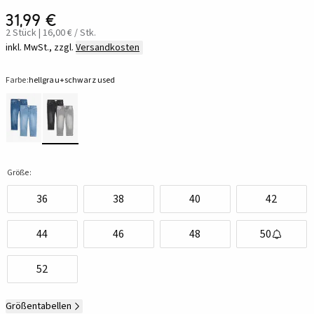
31,99 €
2 Stück | 16,00 € / Stk.
inkl. MwSt., zzgl.
Versandkosten
Farbe:
hellgrau+schwarz used
Größe:
36
38
40
42
44
46
48
50
52
Größentabellen