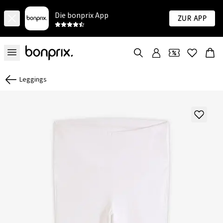
Die bonprix App
Zur App
Leggings