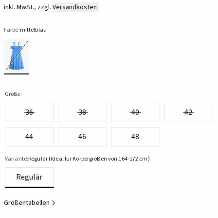
inkl. MwSt., zzgl.
Versandkosten
Farbe:
mittelblau
Größe:
36
38
40
42
44
46
48
Variante:
Regulär (Ideal für Körpergrößen von 164-172 cm)
Regulär
Größentabellen