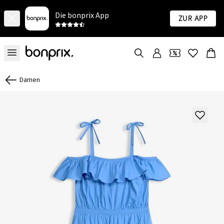
Die bonprix App
Zur App
Damen