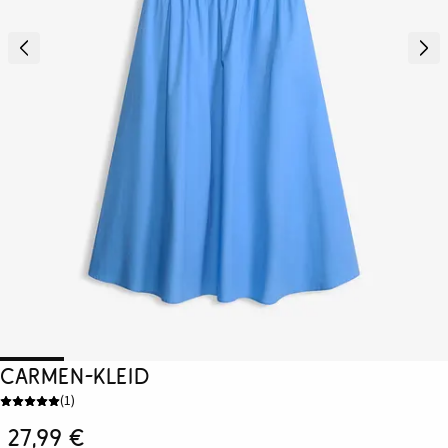
Carmen-Kleid
(
1
)
27,99 €