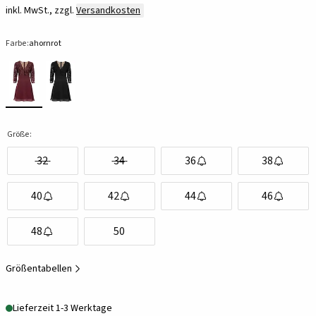
inkl. MwSt., zzgl.
Versandkosten
Farbe:
ahornrot
Größe:
32
34
36
38
40
42
44
46
48
50
Größentabellen
Lieferzeit 1-3 Werktage