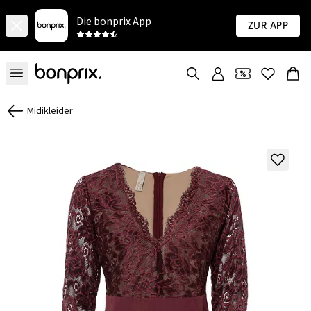
Die bonprix App
Zur App
Midikleider