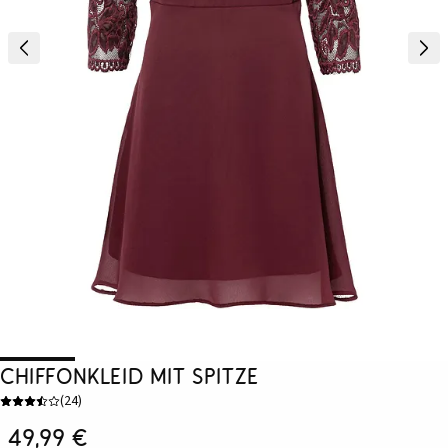
Chiffonkleid mit Spitze
(
24
)
49,99 €