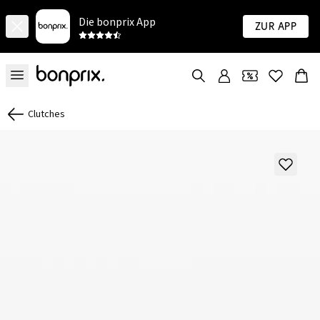
Die bonprix App
Zur App
Clutches