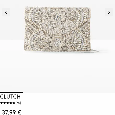
Clutch
(
60
)
37,99 €