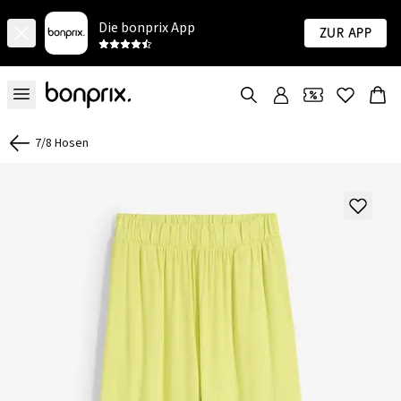
Die bonprix App
Zur App
7/8 Hosen