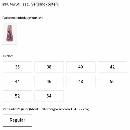
inkl. MwSt., zzgl.
Versandkosten
Farbe:
rosenholz gemustert
Größe:
36
38
40
42
44
46
48
50
52
54
Variante:
Regulär (Ideal für Körpergrößen von 164-172 cm)
Regulär