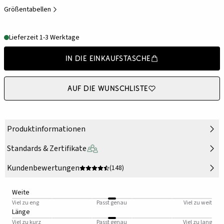
Größentabellen
Lieferzeit 1-3 Werktage
In die Einkaufstasche
Auf die Wunschliste
Produktinformationen
Standards & Zertifikate
Kundenbewertungen
(148)
Weite
Viel zu eng
Passt genau
Viel zu weit
Länge
Viel zu kurz
Passt genau
Viel zu lang