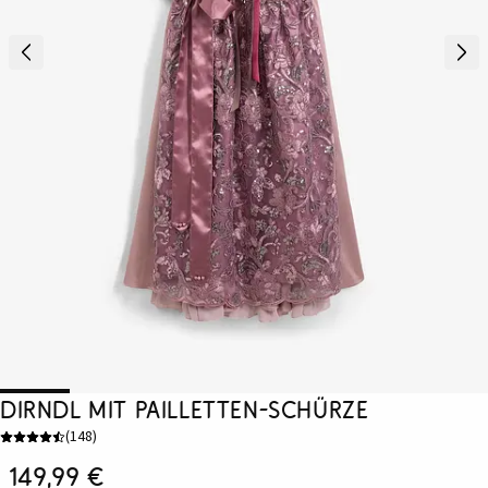
Dirndl mit Pailletten-Schürze
(
148
)
149,99 €