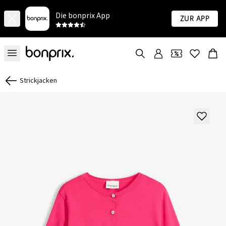
Die bonprix App
Zur App
Strickjacken