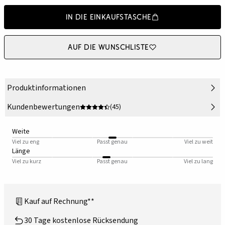
In die Einkaufstasche
Auf die Wunschliste
Produktinformationen
Kundenbewertungen
(45)
Weite
Viel zu eng
Passt genau
Viel zu weit
Länge
Viel zu kurz
Passt genau
Viel zu lang
Kauf auf Rechnung**
30 Tage kostenlose Rücksendung