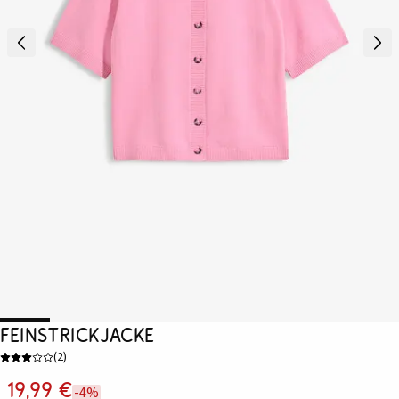
Feinstrickjacke
(
2
)
19,99 €
-4%