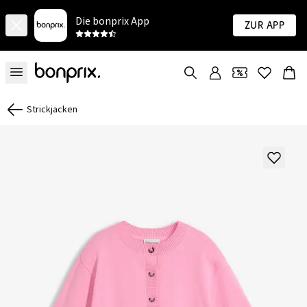
Die bonprix App
Zur App
Strickjacken