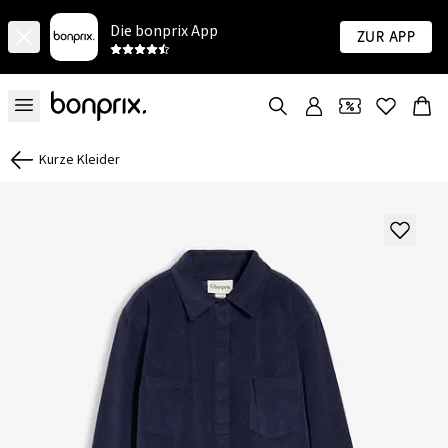
Die bonprix App
Zur App
Kurze Kleider