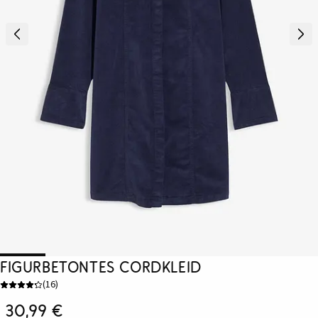
Figurbetontes Cordkleid
(
16
)
30,99 €