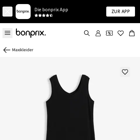
Die bonprix App
Zur App
Maxikleider