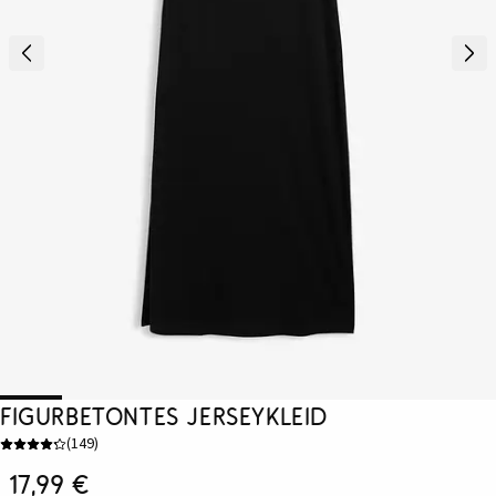
Figurbetontes Jerseykleid
(
149
)
17,99 €