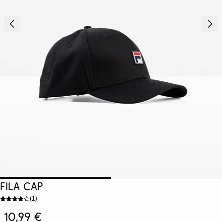
Fila Cap
(
1
)
10,99 €