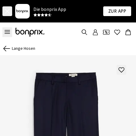
Die bonprix App
Zur App
Lange Hosen