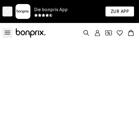
Die bonprix App
Zur App