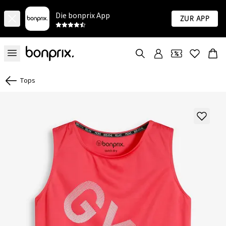
Die bonprix App
Zur App
Tops