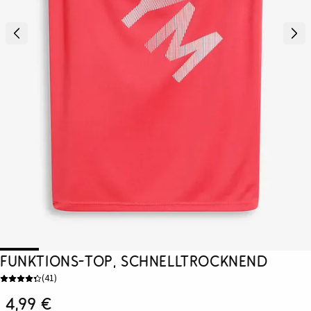
Funktions-Top, schnelltrocknend
(
41
)
4,99 €