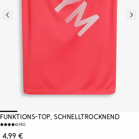
Funktions-Top, schnelltrocknend
(
41
)
4,99 €