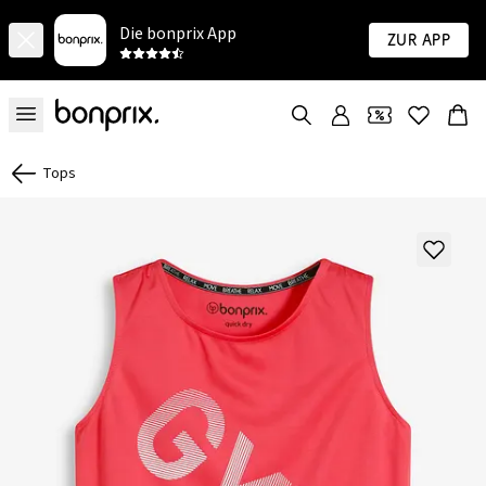
Die bonprix App
Zur App
Tops