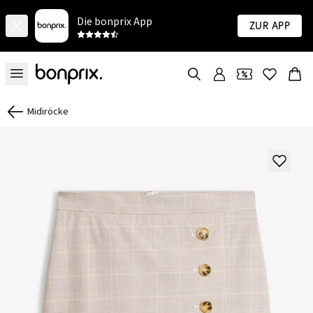
Die bonprix App
Zur App
Midiröcke