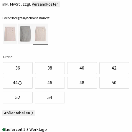
inkl. MwSt., zzgl.
Versandkosten
Farbe:
hellgrau/hellrosa kariert
Größe:
36
38
40
42
44
46
48
50
52
54
Größentabellen
Lieferzeit 1-3 Werktage