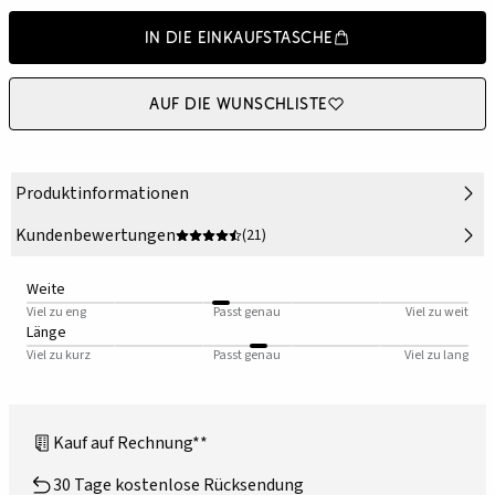
In die Einkaufstasche
Auf die Wunschliste
Produktinformationen
Kundenbewertungen
(21)
Weite
Viel zu eng
Passt genau
Viel zu weit
Länge
Viel zu kurz
Passt genau
Viel zu lang
Kauf auf Rechnung**
30 Tage kostenlose Rücksendung