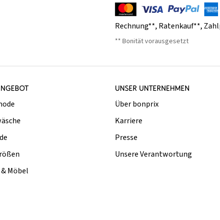
Rechnung**
,
Ratenkauf**
,
Zahl
** Bonität vorausgesetzt
ANGEBOT
UNSER UNTERNEHMEN
mode
Über bonprix
äsche
Karriere
de
Presse
rößen
Unsere Verantwortung
& Möbel