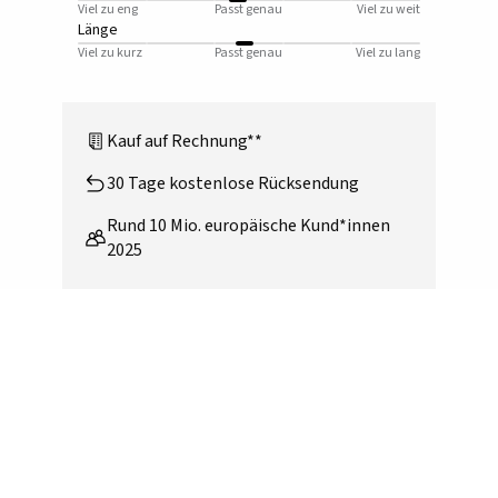
Viel zu eng
Passt genau
Viel zu weit
Länge
Viel zu kurz
Passt genau
Viel zu lang
Kauf auf Rechnung**
30 Tage kostenlose Rücksendung
Rund 10 Mio. europäische Kund*innen
2025