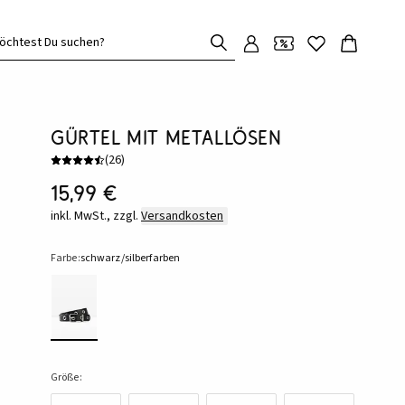
öchtest Du suchen?
Gürtel mit Metallösen
(
26
)
15,99 €
inkl. MwSt., zzgl.
Versandkosten
Farbe:
schwarz/silberfarben
Größe: