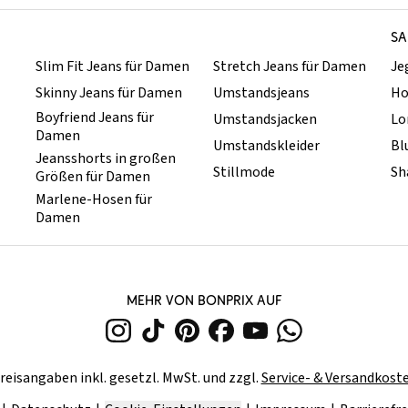
SA
Slim Fit Jeans für Damen
Stretch Jeans für Damen
Je
Skinny Jeans für Damen
Umstandsjeans
Ho
Boyfriend Jeans für
Umstandsjacken
Lo
Damen
Umstandskleider
Bl
Jeansshorts in großen
Stillmode
Sh
Größen für Damen
Marlene-Hosen für
Damen
MEHR VON BONPRIX AUF
reisangaben inkl. gesetzl. MwSt. und zzgl.
Service- & Versandkost