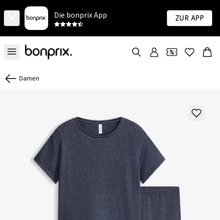
Die bonprix App
Zur App
Damen