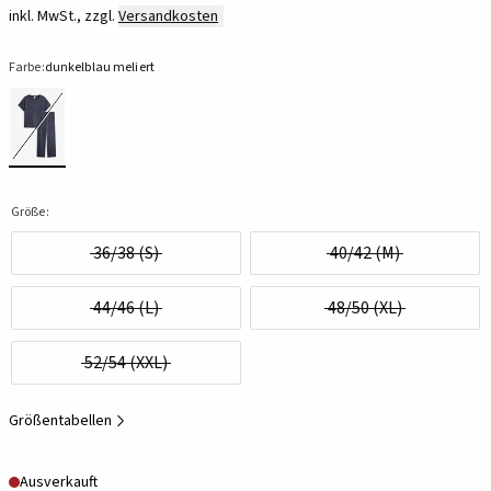
inkl. MwSt., zzgl.
Versandkosten
Farbe:
dunkelblau meliert
Größe:
36/38 (S)
40/42 (M)
44/46 (L)
48/50 (XL)
52/54 (XXL)
Größentabellen
Ausverkauft