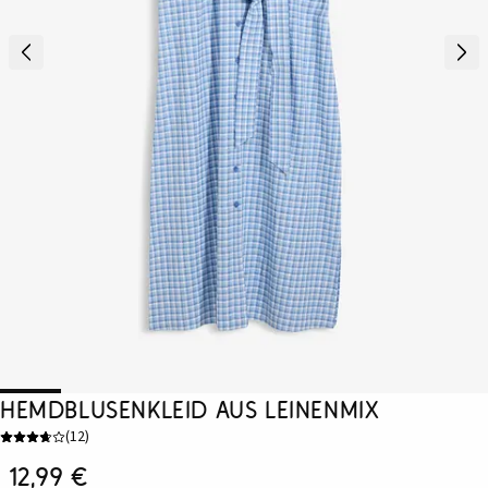
Hemdblusenkleid aus Leinenmix
(
12
)
12,99 €