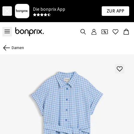
Die bonprix App
Zur App
Damen