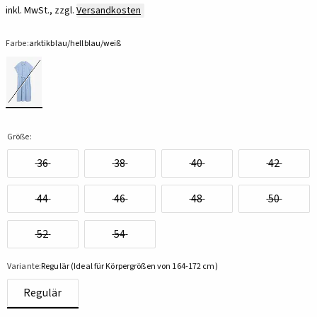
inkl. MwSt., zzgl.
Versandkosten
Farbe:
arktikblau/hellblau/weiß
Größe:
36
38
40
42
44
46
48
50
52
54
Variante:
Regulär (Ideal für Körpergrößen von 164-172 cm)
Regulär