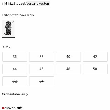
inkl. MwSt., zzgl.
Versandkosten
Farbe:
schwarz/wollweiß
Größe:
36
38
40
42
44
46
48
50
52
54
Größentabellen
Ausverkauft