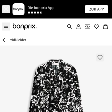
Die bonprix App
Zur App
Midikleider