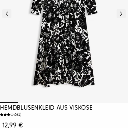
Hemdblusenkleid aus Viskose
(
1
)
12,99 €