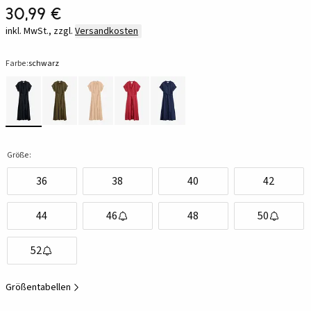
30,99 €
inkl. MwSt., zzgl.
Versandkosten
Farbe:
schwarz
Größe:
36
38
40
42
44
46
48
50
52
Größentabellen