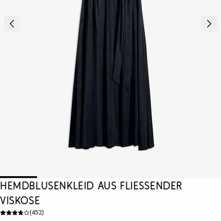
Hemdblusenkleid aus fließender
Viskose
(
452
)