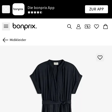
Die bonprix App
Zur App
Midikleider