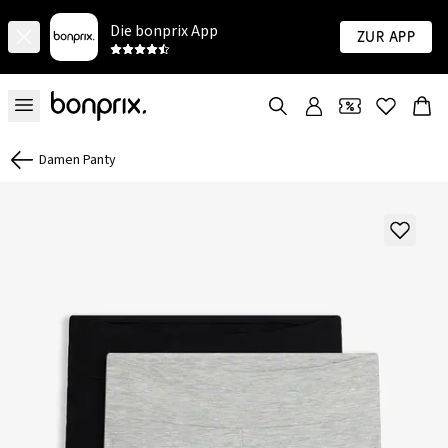
Die bonprix App
Zur App
Damen Panty