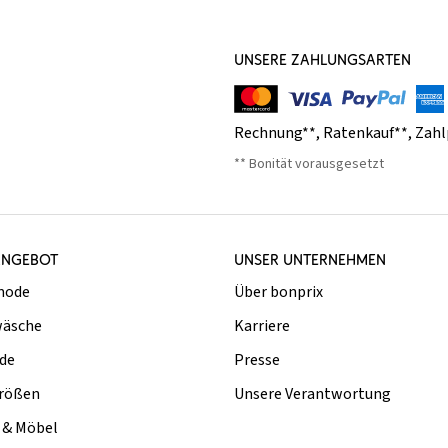
UNSERE ZAHLUNGSARTEN
Rechnung**
,
Ratenkauf**
,
Zahl
** Bonität vorausgesetzt
ANGEBOT
UNSER UNTERNEHMEN
mode
Über bonprix
äsche
Karriere
de
Presse
rößen
Unsere Verantwortung
& Möbel