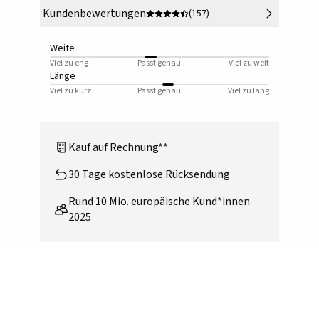
Kundenbewertungen
(157)
Weite
Viel zu eng
Passt genau
Viel zu weit
Länge
Viel zu kurz
Passt genau
Viel zu lang
Kauf auf Rechnung**
30 Tage kostenlose Rücksendung
Rund 10 Mio. europäische Kund*innen
2025