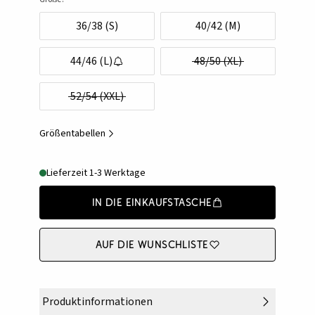
36/38 (S)
40/42 (M)
44/46 (L)
48/50 (XL)
52/54 (XXL)
Größentabellen
Lieferzeit 1-3 Werktage
In die Einkaufstasche
Auf die Wunschliste
Produktinformationen