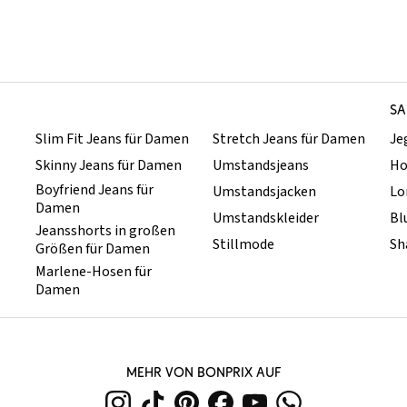
SA
Slim Fit Jeans für Damen
Stretch Jeans für Damen
Je
Skinny Jeans für Damen
Umstandsjeans
Ho
Boyfriend Jeans für
Umstandsjacken
Lo
Damen
Umstandskleider
Bl
Jeansshorts in großen
Stillmode
Sh
Größen für Damen
Marlene-Hosen für
Damen
MEHR VON BONPRIX AUF