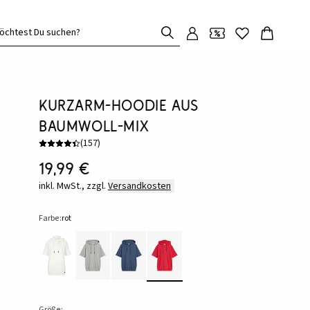
öchtest Du suchen?
Kurzarm-Hoodie aus
Baumwoll-Mix
(
157
)
19,99 €
inkl. MwSt., zzgl.
Versandkosten
Farbe:
rot
Größe: