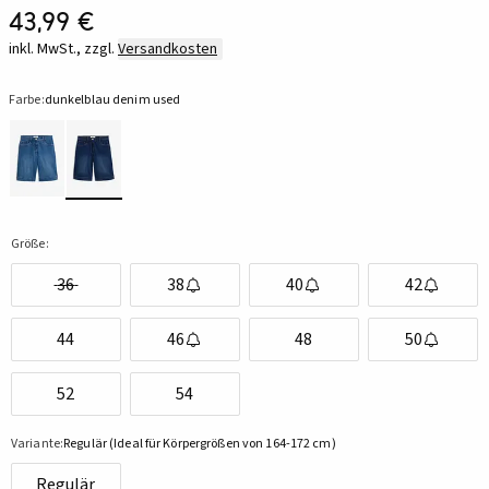
43,99 €
inkl. MwSt., zzgl.
Versandkosten
Farbe:
dunkelblau denim used
Größe:
36
38
40
42
44
46
48
50
52
54
Variante:
Regulär (Ideal für Körpergrößen von 164-172 cm)
Regulär