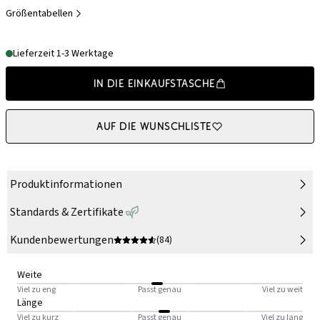
Größentabellen
Lieferzeit 1-3 Werktage
In die Einkaufstasche
Auf die Wunschliste
Produktinformationen
Standards & Zertifikate
Kundenbewertungen
(84)
Weite
Viel zu eng
Passt genau
Viel zu weit
Länge
Viel zu kurz
Passt genau
Viel zu lang