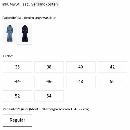
inkl. MwSt., zzgl.
Versandkosten
Farbe:
tiefblau denim ungewaschen
Größe:
36
38
40
42
44
46
48
50
52
54
Variante:
Regulär (Ideal für Körpergrößen von 164-172 cm)
Regulär