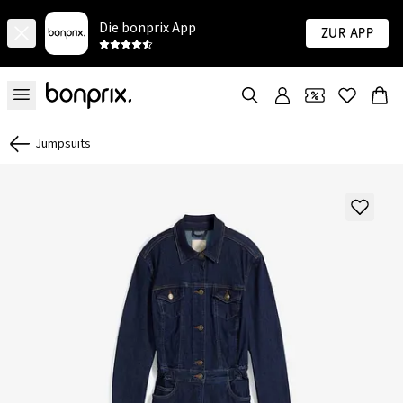
Die bonprix App
Zur App
Jumpsuits