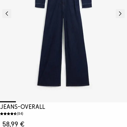
Jeans-Overall
(
84
)
58,99 €