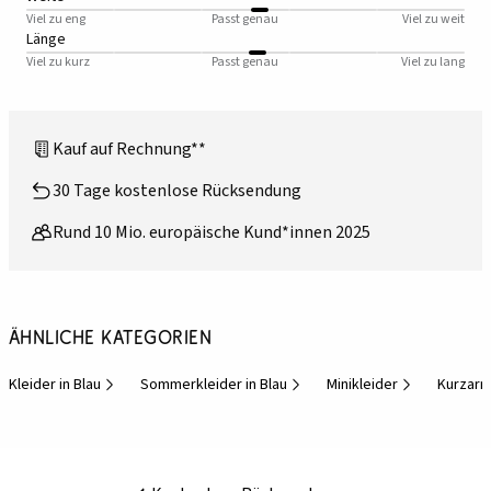
Viel zu eng
Passt genau
Viel zu weit
Länge
Viel zu kurz
Passt genau
Viel zu lang
Kauf auf Rechnung**
30 Tage kostenlose Rücksendung
Rund 10 Mio. europäische Kund*innen 2025
Ähnliche Kategorien
Kleider in Blau
Sommerkleider in Blau
Minikleider
Kurzarm