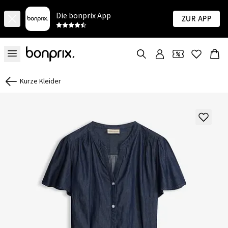
Die bonprix App
Zur App
Kurze Kleider