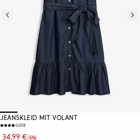
Jeanskleid mit Volant
(
50
)
34,99 €
-5%