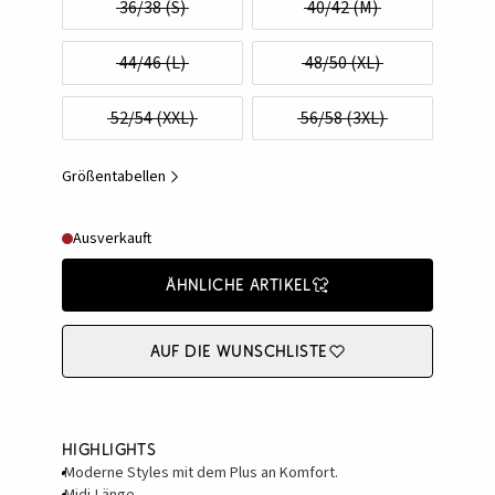
36/38 (S)
40/42 (M)
44/46 (L)
48/50 (XL)
52/54 (XXL)
56/58 (3XL)
Größentabellen
Ausverkauft
Ähnliche Artikel
Auf die Wunschliste
Highlights
Moderne Styles mit dem Plus an Komfort.