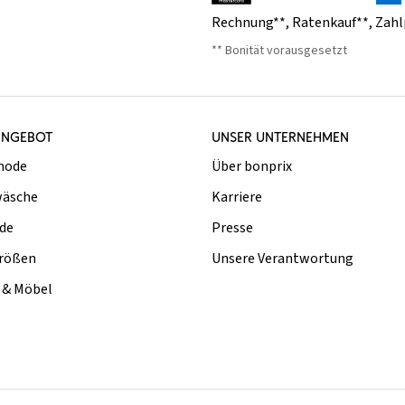
Rechnung**
,
Ratenkauf**
,
Zahl
** Bonität vorausgesetzt
ANGEBOT
UNSER UNTERNEHMEN
mode
Über bonprix
äsche
Karriere
de
Presse
rößen
Unsere Verantwortung
& Möbel