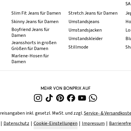
SA
Slim Fit Jeans für Damen
Stretch Jeans für Damen
Je
Skinny Jeans für Damen
Umstandsjeans
Ho
Boyfriend Jeans für
Umstandsjacken
Lo
Damen
Umstandskleider
Bl
Jeansshorts in großen
Stillmode
Sh
Größen für Damen
Marlene-Hosen für
Damen
MEHR VON BONPRIX AUF
reisangaben inkl. gesetzl. MwSt. und zzgl.
Service- & Versandkost
Datenschutz
Cookie-Einstellungen
Impressum
Barrierefre