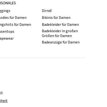
ISONALES
ggings
Dirndl
odies für Damen
Bikinis für Damen
ngshirts für Damen
Badekleider für Damen
Badekleider in großen
usentops
Größen für Damen
apewear
Badeanzüge für Damen
en
iheit