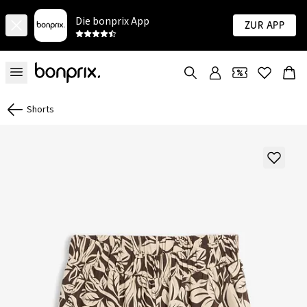
Die bonprix App
Zur App
Shorts