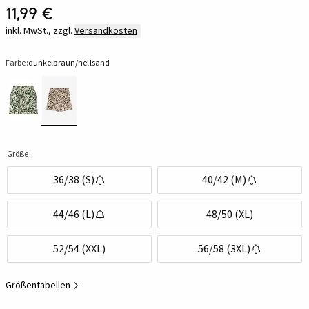
11,99 €
inkl. MwSt., zzgl.
Versandkosten
Farbe:
dunkelbraun/hellsand
Größe:
36/38 (S)
40/42 (M)
44/46 (L)
48/50 (XL)
52/54 (XXL)
56/58 (3XL)
Größentabellen