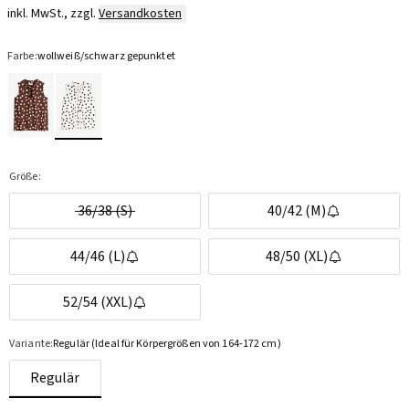
inkl. MwSt., zzgl.
Versandkosten
Farbe:
wollweiß/schwarz gepunktet
Größe:
36/38 (S)
40/42 (M)
44/46 (L)
48/50 (XL)
52/54 (XXL)
Variante:
Regulär (Ideal für Körpergrößen von 164-172 cm)
Regulär