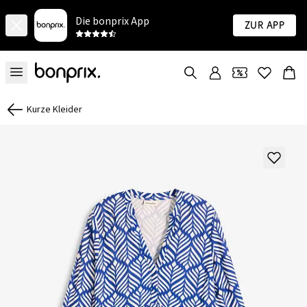
Die bonprix App
Zur App
Kurze Kleider