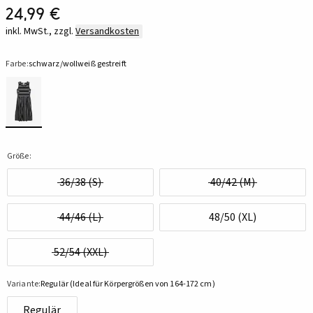
24,99 €
inkl. MwSt., zzgl.
Versandkosten
Farbe:
schwarz/wollweiß gestreift
Größe:
36/38 (S)
40/42 (M)
44/46 (L)
48/50 (XL)
52/54 (XXL)
Variante:
Regulär (Ideal für Körpergrößen von 164-172 cm)
Regulär