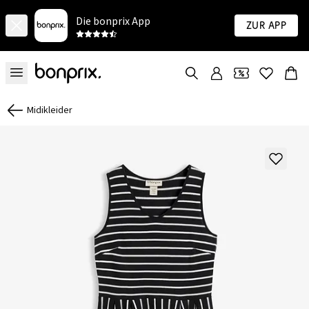
Die bonprix App
Zur App
Midikleider