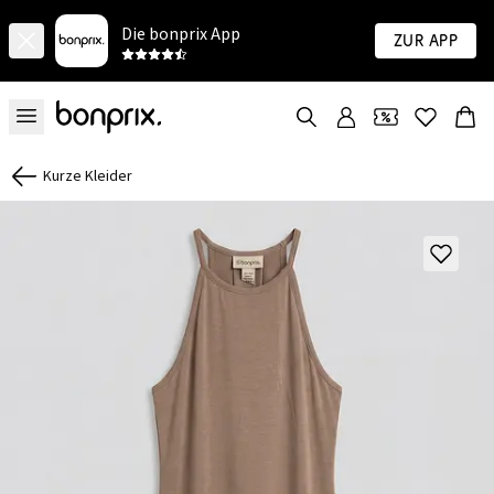
Die bonprix App
Zur App
Kurze Kleider