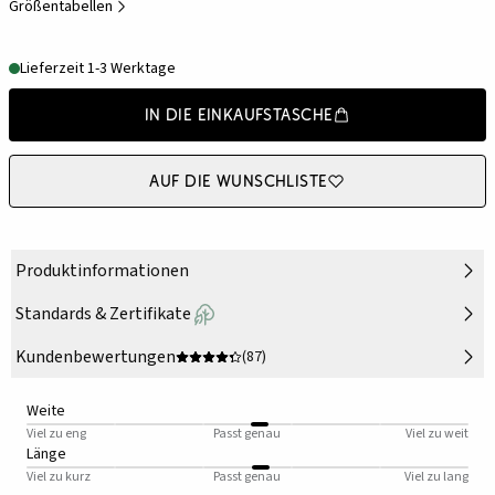
Größentabellen
Lieferzeit 1-3 Werktage
In die Einkaufstasche
Auf die Wunschliste
Produktinformationen
Standards & Zertifikate
Kundenbewertungen
(87)
Weite
Viel zu eng
Passt genau
Viel zu weit
Länge
Viel zu kurz
Passt genau
Viel zu lang