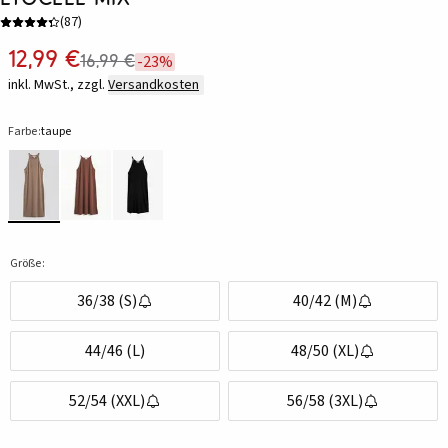
(
87
)
12,99 €
16,99 €
-23%
inkl. MwSt., zzgl.
Versandkosten
Farbe:
taupe
Größe:
36/38 (S)
40/42 (M)
44/46 (L)
48/50 (XL)
52/54 (XXL)
56/58 (3XL)