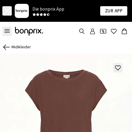
Die bonprix App
Zur App
Midikleider