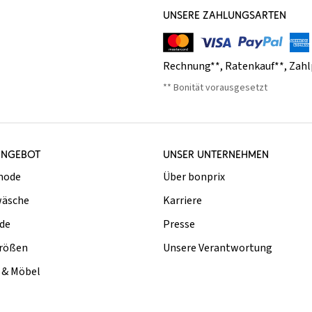
UNSERE ZAHLUNGSARTEN
Rechnung**
,
Ratenkauf**
,
Zahl
** Bonität vorausgesetzt
ANGEBOT
UNSER UNTERNEHMEN
mode
Über bonprix
äsche
Karriere
de
Presse
rößen
Unsere Verantwortung
& Möbel