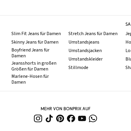
SA
Slim Fit Jeans für Damen
Stretch Jeans für Damen
Je
Skinny Jeans für Damen
Umstandsjeans
Ho
Boyfriend Jeans für
Umstandsjacken
Lo
Damen
Umstandskleider
Bl
Jeansshorts in großen
Stillmode
Sh
Größen für Damen
Marlene-Hosen für
Damen
MEHR VON BONPRIX AUF