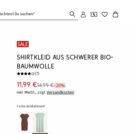
öchtest Du suchen?
SALE
Shirtkleid aus schwerer Bio-
Baumwolle
(
7
)
11,99 €
14,99 €
-20%
inkl. MwSt., zzgl.
Versandkosten
Farbe:
kristallmint