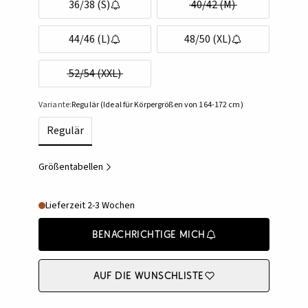
36/38 (S)
40/42 (M)
44/46 (L)
48/50 (XL)
52/54 (XXL)
Variante:
Regulär (Ideal für Körpergrößen von 164-172 cm)
Regulär
Größentabellen
Lieferzeit 2-3 Wochen
Benachrichtige mich
Auf die Wunschliste