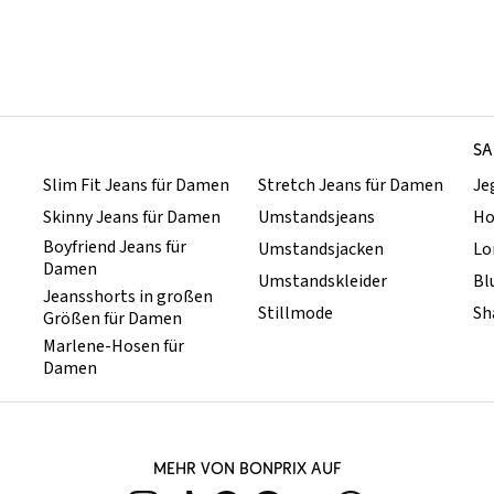
SA
Slim Fit Jeans für Damen
Stretch Jeans für Damen
Je
Skinny Jeans für Damen
Umstandsjeans
Ho
Boyfriend Jeans für
Umstandsjacken
Lo
Damen
Umstandskleider
Bl
Jeansshorts in großen
Stillmode
Sh
Größen für Damen
Marlene-Hosen für
Damen
MEHR VON BONPRIX AUF