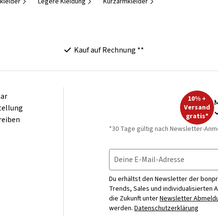
tkleider
Legere Kleidung
Kurzarmkleider
Kauf auf Rechnung **
ar
10% +
M
tellung
Versand
gratis*
reiben
*30 Tage gültig nach Newsletter-Anm
Deine E-Mail-Adresse
Du erhältst den Newsletter der bonpr
Trends, Sales und individualisierten 
die Zukunft unter
Newsletter Abmeldu
werden.
Datenschutzerklärung