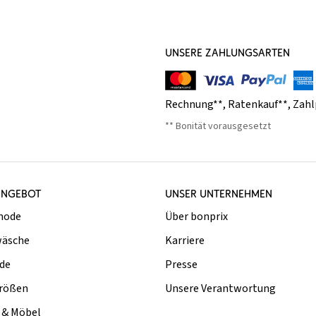
UNSERE ZAHLUNGSARTEN
Rechnung**
,
Ratenkauf**
,
Zahl
** Bonität vorausgesetzt
ANGEBOT
UNSER UNTERNEHMEN
mode
Über bonprix
äsche
Karriere
de
Presse
rößen
Unsere Verantwortung
& Möbel