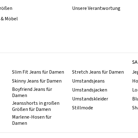
rößen
Unsere Verantwortung
& Möbel
SA
Slim Fit Jeans für Damen
Stretch Jeans für Damen
Je
Skinny Jeans für Damen
Umstandsjeans
Ho
Boyfriend Jeans für
Umstandsjacken
Lo
Damen
Umstandskleider
Bl
Jeansshorts in großen
Stillmode
Sh
Größen für Damen
Marlene-Hosen für
Damen