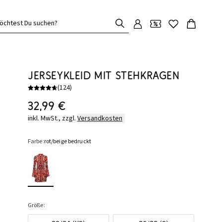
öchtest Du suchen?
Jerseykleid mit Stehkragen
(
124
)
32,99 €
inkl. MwSt., zzgl.
Versandkosten
Farbe:
rot/beige bedruckt
Größe: