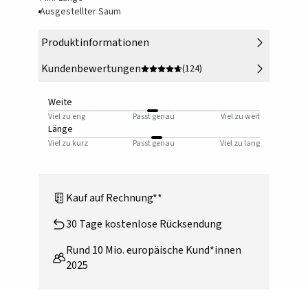
Ausgestellter Saum
Produktinformationen
Kundenbewertungen
(124)
Weite
Viel zu eng
Passt genau
Viel zu weit
Länge
Viel zu kurz
Passt genau
Viel zu lang
Kauf auf Rechnung**
30 Tage kostenlose Rücksendung
Rund 10 Mio. europäische Kund*innen
2025