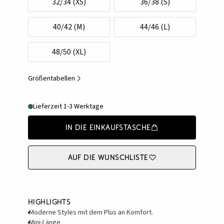
32/34 (XS)
36/38 (S)
40/42 (M)
44/46 (L)
48/50 (XL)
Größentabellen
Lieferzeit 1-3 Werktage
In die Einkaufstasche
Auf die Wunschliste
Highlights
Moderne Styles mit dem Plus an Komfort.
Mini-Länge