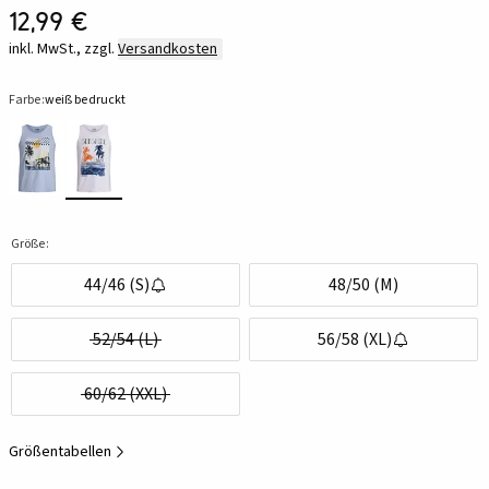
12,99 €
inkl. MwSt., zzgl.
Versandkosten
Farbe:
weiß bedruckt
Größe:
44/46 (S)
48/50 (M)
52/54 (L)
56/58 (XL)
60/62 (XXL)
Größentabellen