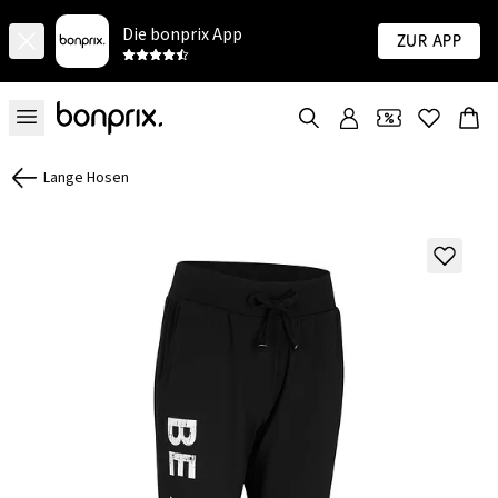
Die bonprix App
Zur App
Lange Hosen