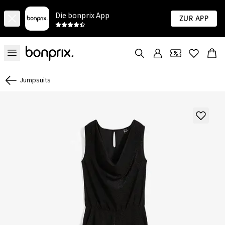
Die bonprix App
Zur App
Jumpsuits