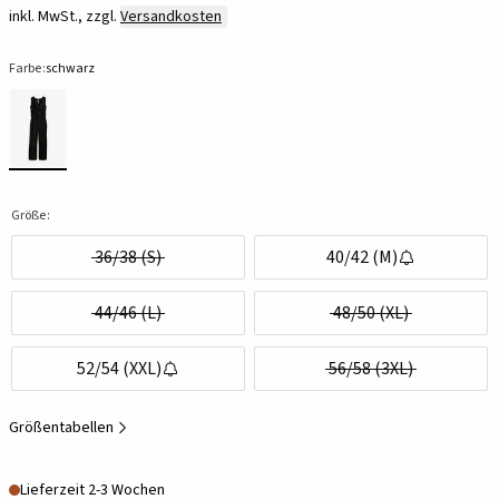
inkl. MwSt., zzgl.
Versandkosten
Farbe:
schwarz
Größe:
36/38 (S)
40/42 (M)
44/46 (L)
48/50 (XL)
52/54 (XXL)
56/58 (3XL)
Größentabellen
Lieferzeit 2-3 Wochen