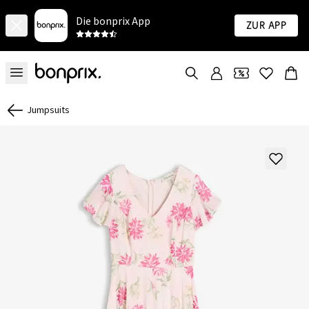
Die bonprix App
Zur App
Jumpsuits