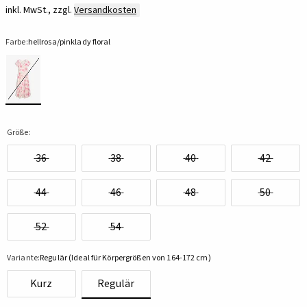
inkl. MwSt., zzgl.
Versandkosten
Farbe:
hellrosa/pinklady floral
Größe:
36
38
40
42
44
46
48
50
52
54
Variante:
Regulär (Ideal für Körpergrößen von 164-172 cm)
Kurz
Regulär