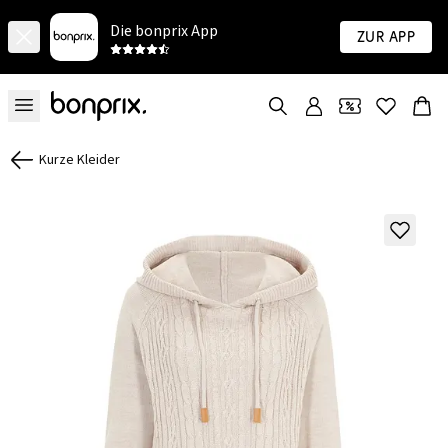
Die bonprix App
Zur App
Kurze Kleider