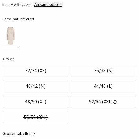
inkl. MwSt., zzgl.
Versandkosten
Farbe:
natur meliert
Größe:
32/34 (XS)
36/38 (S)
40/42 (M)
44/46 (L)
48/50 (XL)
52/54 (XXL)
56/58 (3XL)
Größentabellen