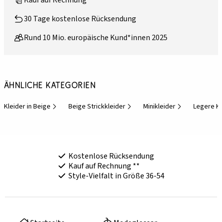
Kauf auf Rechnung**
30 Tage kostenlose Rücksendung
Rund 10 Mio. europäische Kund*innen 2025
Ähnliche Kategorien
Kleider in Beige
Beige Strickkleider
Minikleider
Legere K
Kostenlose Rücksendung
Kauf auf Rechnung **
Style-Vielfalt in Größe 36-54