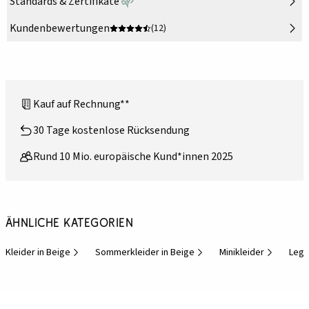
Standards & Zertifikate
Kundenbewertungen
(12)
Kauf auf Rechnung**
30 Tage kostenlose Rücksendung
Rund 10 Mio. europäische Kund*innen 2025
Ähnliche Kategorien
Kleider in Beige
Sommerkleider in Beige
Minikleider
Lege