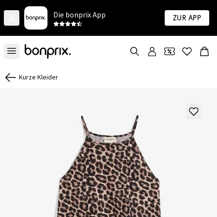
Die bonprix App
Zur App
Kurze Kleider