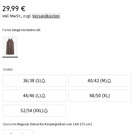
29,99 €
inkl. MwSt., zzgl.
Versandkosten
Farbe:
beige leo bedruckt
Größe:
36/38 (S)
40/42 (M)
44/46 (L)
48/50 (XL)
52/54 (XXL)
Variante:
Regulär (Ideal für Körpergrößen von 164-172 cm)