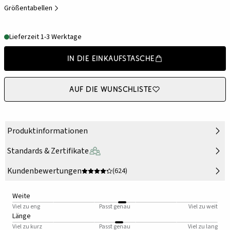
Größentabellen
Lieferzeit 1-3 Werktage
In die Einkaufstasche
Auf die Wunschliste
Produktinformationen
Standards & Zertifikate
Kundenbewertungen
(624)
Weite
Viel zu eng
Passt genau
Viel zu weit
Länge
Viel zu kurz
Passt genau
Viel zu lang