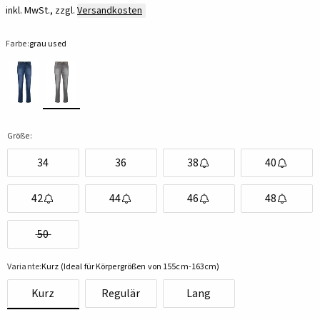
inkl. MwSt., zzgl.
Versandkosten
Farbe:
grau used
Größe:
34
36
38
40
42
44
46
48
50
Variante:
Kurz (Ideal für Körpergrößen von 155cm-163cm)
Kurz
Regulär
Lang