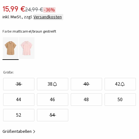
15,99 €
24,99 €
-36%
inkl. MwSt., zzgl.
Versandkosten
Farbe:
mattcamel/braun gestreift
Größe:
36
38
40
42
44
46
48
50
52
54
Größentabellen