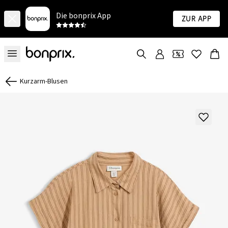
Die bonprix App
Zur App
Kurzarm-Blusen